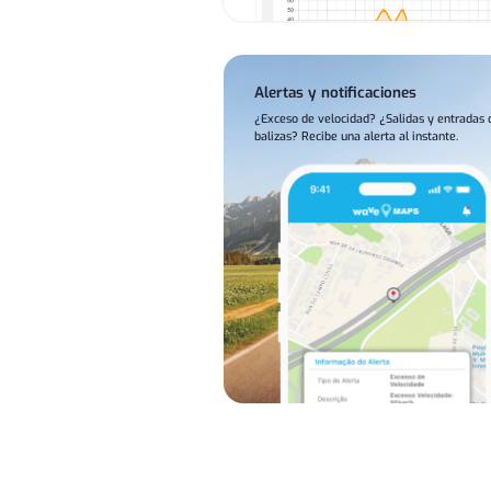
Alertas y notificaciones
¿Exceso de velocidad? ¿Salidas y entradas 
balizas? Recibe una alerta al instante.