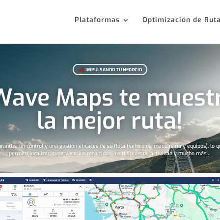
Plataformas
Optimización de Rut
IMPULSANDO TU NEGOCIO

Wave Maps te muest
la mejor ruta!
rantiza un control y una gestión eficaces de su flota (vehículos, maquinaria y equipos), lo 
permite localizar, supervisar los recorridos, los tiempos de actividad y mucho más…