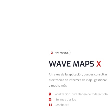
APP MOBILE

WAVE MAPS
X
A través de la aplicación, puedes consultar
electrónico de informes de viaje, gestionar 
y mucho más.
Localización instantánea de toda la flota

Informes diarios

Dashboard
