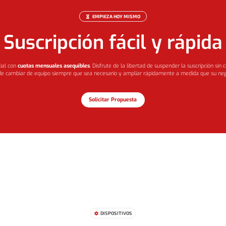
EMPIEZA HOY MISMO

Suscripción fácil y rápida
cial con
cuotas mensuales asequibles
. Disfrute de la libertad de suspender la suscripción sin 
d de cambiar de equipo siempre que sea necesario y ampliar rápidamente a medida que su neg
Solicitar Propuesta
DISPOSITIVOS
