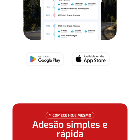
COMECE HOJE MESMO

Adesão simples e
rápida