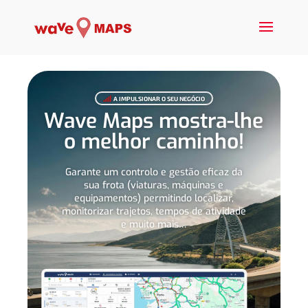
A IMPULSIONAR O SEU NEGÓCIO

Wave Maps mostra-lhe
o melhor caminho!
Garante um controlo e gestão eficaz da
sua frota (viaturas, máquinas e
equipamentos) permitindo localizar,
monitorizar trajetos, tempos de atividade
e muito mais…